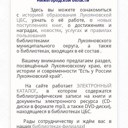
Нижегородской области
Здесь вы можете ознакомиться
с
историей образования Лукояновской
ЦБС
, узнать о её работе, о
новых
поступлениях книг,
о достижениях и
наградах,
новостях
,
услугах
и
правилах
пользования
библиотеками Лукояновского
муниципального округа, а также
о библиотеках, входящих в её состав .
Вашему вниманию предлагаем раздел,
посвящённый Лукояновскому краю, его
истории и современности "Есть у России
Лукояновский край".
На сайте работает
ЭЛЕКТРОННЫЙ
КАТАЛОГ
, в котором содержатся
библиографические записи на книги и
документы электронного ресурса (CD-
диски в формате mp3, а также DVD-диски),
находящиеся в библиотеках ЦБС.
Рады сотрудничеству и ждём вас в
наших
библиотеках-филиалах
!