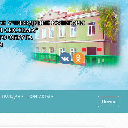
Е УЧРЕЖДЕНИЕ КУЛЬТУРЫ
Я СИСТЕМА"
О ОКРУГА
И
 ГРАЖДАН
КОНТАКТЫ
Поиск