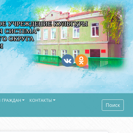
Е УЧРЕЖДЕНИЕ КУЛЬТУРЫ
Я СИСТЕМА"
О ОКРУГА
И
 ГРАЖДАН
КОНТАКТЫ
Поиск