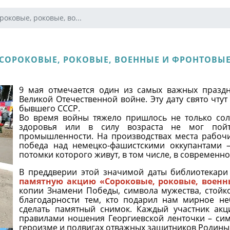
роковые, роковые, во...
СОРОКОВЫЕ, РОКОВЫЕ, ВОЕННЫЕ И ФРОНТОВЫ
9 мая отмечается один из самых важных празд
Великой Отечественной войне. Эту дату свято чтут 
бывшего СССР.
Во время войны тяжело пришлось не только сол
здоровья или в силу возраста не мог пой
промышленности. На производствах места рабоч
победа над немецко-фашистскими оккупантами —
потомки которого живут, в том числе, в современно
В преддверии этой значимой даты библиотекар
памятную акцию «Сороковые, роковые, военн
копии Знамени Победы, символа мужества, стойко
благодарности тем, кто подарил нам мирное н
сделать памятный снимок. Каждый участник акц
правилами ношения Георгиевской ленточки – си
героизме и подвигах отважных защитников Родины