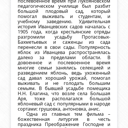
послевоенное время при Лукояновском
педагогическом училище был разбит
большой плодовый сад, который
помогал выживать и студентам, и
учебному заведению. Удивительная
история Иванцевских садов началась с
1905 года, когда крестьянские отряды
разгромили усадьбу Протасовых-
Бахметьевых и саженцы из сада
перенесли в свои сады. Популярность
яблок из Иванцева распространялась
далеко за пределами области. В
довоенное и послевоенное время
многие семьи занялись селекцией и
разведением яблонь, ведь ухоженный
сад давал хороший урожай, помогал
выживать и не голодать большим
семьям. В бывшей усадьбе помещика
Н.Н. Елагина, что возле села Большая
Аря, тоже располагался большой
яблоневый сад с популярными в народе
сортами: грушовка, антоновка, анис.
Одна из главных тем фильма –
божественная литургия в честь
праздника Преображение Господне и