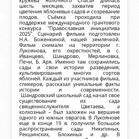
кружева Яблочного Спаса» длилась
шесть месяцев, захватив период
цветения яблоневых садов и созревание
плодов. Съёмка проходила при
поддержке международного грантового
конкурса "Православная инициатива
2025". Сценарий фильма подготовлен
Н.А. Боженкиной, нашей землячкой.
Фильм снимали на территории г.
Лукоянова, его окрестностей, в с.
Иванцево, Шандрово, Мерлиновка,
Печи, Б. Аря. Именно там сохранились
сады и свои истории разведения,
культивирования многих сортов
яблоней. Каждый из участников фильма,
спикеров, рассказал уникальные факты
истории и современности.
Шандровский школьный сад начал свое
существование из сада
священнослужителя Цветаева, а
колхозный – был заложен на вершине
одного из южных оврагов. В Лукоянове
еще в конце 19 в. получили большое
распространение сады Никитиных,
Рекшинских, Блохиных и др. В