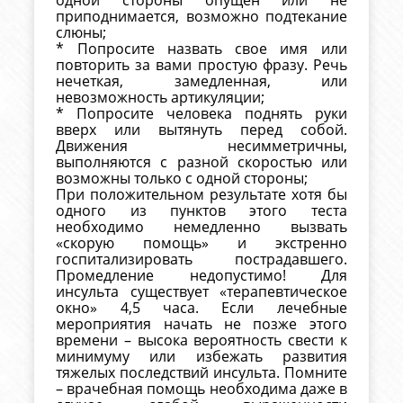
одной стороны опущен или не
приподнимается, возможно подтекание
слюны;
* Попросите назвать свое имя или
повторить за вами простую фразу. Речь
нечеткая, замедленная, или
невозможность артикуляции;
* Попросите человека поднять руки
вверх или вытянуть перед собой.
Движения несимметричны,
выполняются с разной скоростью или
возможны только с одной стороны;
При положительном результате хотя бы
одного из пунктов этого теста
необходимо немедленно вызвать
«скорую помощь» и экстренно
госпитализировать пострадавшего.
Промедление недопустимо! Для
инсульта существует «терапевтическое
окно» 4,5 часа. Если лечебные
мероприятия начать не позже этого
времени – высока вероятность свести к
минимуму или избежать развития
тяжелых последствий инсульта. Помните
– врачебная помощь необходима даже в