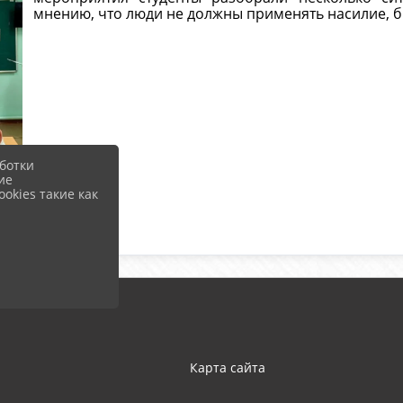
мнению, что люди не должны применять насилие, б
ботки
ие
okies такие как
Карта сайта