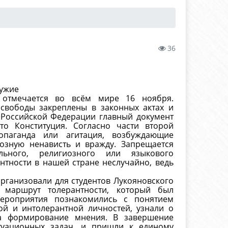
36
чужие
 отмечается во всём мире 16 ноября.
свободы закреплены в законных актах и
 Российской Федерации главный документ
о Конституция. Согласно части второй
опаганда или агитация, возбуждающие
озную ненависть и вражду. Запрещается
ального, религиозного или языкового
антности в нашей стране неслучайно, ведь
рганизовали для студентов Лукояновского
 маршрут толерантности, который был
ероприятия познакомились с понятием
ной и интолерантной личностей, узнали о
на формирование мнения. В завершение
туационных задач, и пришли к единому