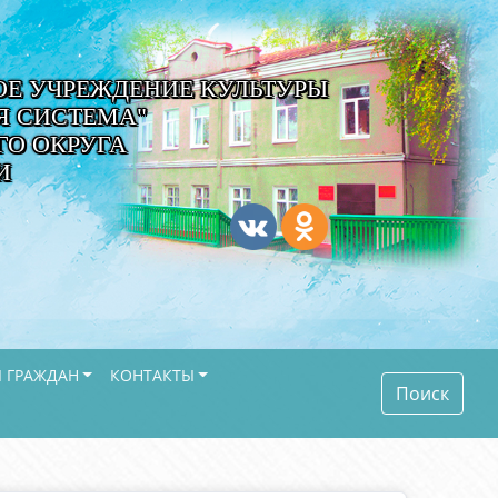
Е УЧРЕЖДЕНИЕ КУЛЬТУРЫ
Я СИСТЕМА"
О ОКРУГА
И
 ГРАЖДАН
КОНТАКТЫ
Поиск