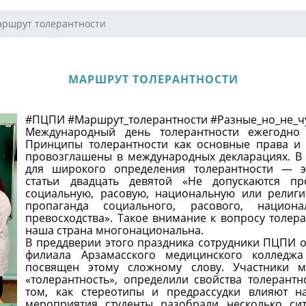
ршрут толерантности
МАРШРУТ ТОЛЕРАНТНОСТИ
#ПЦПИ
#Маршрут_толерантности
#Разные_но_не_
Международный день толерантности ежегодно
Принципы толерантности как основные права и 
провозглашены в международных декларациях. В
для широкого определения толерантности — эт
статьи двадцать девятой «Не допускаются пр
социальную, расовую, национальную или религи
пропаганда социального, расового, национ
превосходства». Такое внимание к вопросу толер
наша страна многонациональна.
В преддверии этого праздника сотрудники ПЦПИ о
филиала Арзамасского медицинского колледжа
посвящен этому сложному слову. Участники м
«толерантность», определили свойства толерант
том, как стереотипы и предрассудки влияют 
мероприятия студенты разобрали несколько си