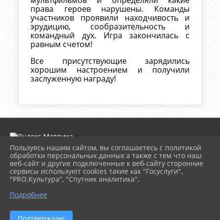
мультфильмов и определяли какие
права героев нарушены. Команды
участников проявили находчивость и
эрудицию, сообразительность и
командный дух. Игра закончилась с
равным счетом!
Все присутствующие зарядились
хорошим настроением и получили
заслуженную награду!
Пользуясь нашим сайтом, вы соглашаетесь с политикой
обработки персональных данных а также с тем что наш
веб-сайт и другие подключенные к веб-сайту сторонние
2026 г. lukcbs.ru
сервисы используют cookies такие как "Госуслуги",
Вход
"PRO.Культура", "Спутник аналитика".
Карта сайта
Политика обработки персональных данных
Подробнее
Сделано на KubCMS
Разработка и поддержка
Подтверждаю