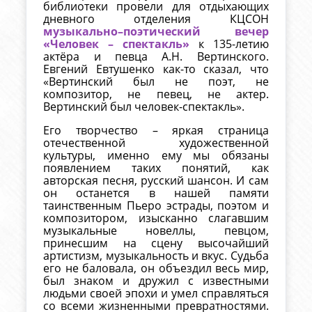
библиотеки провели для отдыхающих
дневного отделения КЦСОН
музыкально–поэтический вечер
«Человек – спектакль»
к 135-летию
актёра и певца А.Н. Вертинского.
Евгений Евтушенко как-то сказал, что
«Вертинский был не поэт, не
композитор, не певец, не актер.
Вертинский был человек-спектакль».
Его творчество – яркая страница
отечественной художественной
культуры, именно ему мы обязаны
появлением таких понятий, как
авторская песня, русский шансон. И сам
он останется в нашей памяти
таинственным Пьеро эстрады, поэтом и
композитором, изысканно слагавшим
музыкальные новеллы, певцом,
принесшим на сцену высочайший
артистизм, музыкальность и вкус. Судьба
его не баловала, он объездил весь мир,
был знаком и дружил с известными
людьми своей эпохи и умел справляться
со всеми жизненными превратностями.