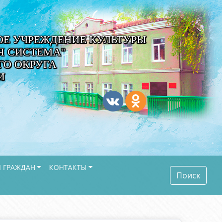
Е УЧРЕЖДЕНИЕ КУЛЬТУРЫ
Я СИСТЕМА"
О ОКРУГА
И
 ГРАЖДАН
КОНТАКТЫ
Поиск