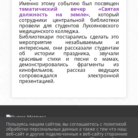
Именно этому событию был посвящен
тематический вечер «Святая
должность на земле»
, который
сотрудники центральной библиотеки
провели для студентов Лукояновского
медицинского колледжа.
Библиотекари постарались сделать это
мероприятие незабываемым и
интересным, они рассказали студентам
об истории праздника, звучали
красивые стихи и песни о мамах,
демонстрировались фрагменты из
кинофильмов, рассказ ведущих
сопровождался электронной
презентацией.
Пользуясь нашим сайтом, вы соглашаетесь с политикой
обработки персональных данных а также с тем что наш
веб-сайт и другие подключенные к веб-сайту сторонние
2026 г. lukcbs.ru