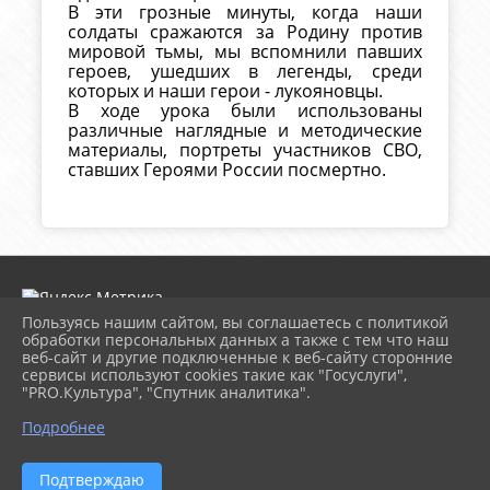
В эти грозные минуты, когда наши
солдаты сражаются за Родину против
мировой тьмы, мы вспомнили павших
героев, ушедших в легенды, среди
которых и наши герои - лукояновцы.
В ходе урока были использованы
различные наглядные и методические
материалы, портреты участников СВО,
ставших Героями России посмертно.
Пользуясь нашим сайтом, вы соглашаетесь с политикой
обработки персональных данных а также с тем что наш
веб-сайт и другие подключенные к веб-сайту сторонние
2026 г. lukcbs.ru
сервисы используют cookies такие как "Госуслуги",
Вход
"PRO.Культура", "Спутник аналитика".
Карта сайта
Политика обработки персональных данных
Подробнее
Сделано на KubCMS
Разработка и поддержка
Подтверждаю