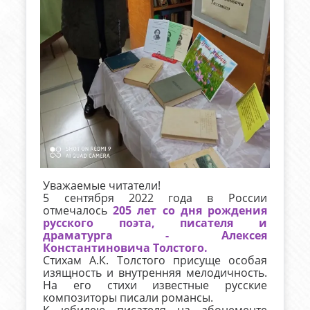
Уважаемые читатели!
5 сентября 2022 года в России
отмечалось
205 лет со дня рождения
русского поэта, писателя и
драматурга - Алексея
Константиновича Толстого.
Стихам А.К. Толстого присуще особая
изящность и внутренняя мелодичность.
На его стихи известные русские
композиторы писали романсы.
К юбилею писателя на абонементе