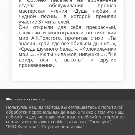
отдела обслуживания прошла
мастерская чтения «Душа любви и
чудной песни», в которой приняли
участие 37 читателей.
Они открыли для себя прекрасный,
сложный и многогранный поэтический
мир А.К.Толстого, прочитав стихи: «Ты
знаешь край, где все обильем дышит…»,
«Средь шумного бала…», «Колокольчики
мои…», «Уж ты нива моя, нивушка…», "Не
ветер, вея с высоты" и другие
произведения.
Пользуясь нашим сайтом, вы соглашаетесь с политикой
обработки персональных данных а также с тем что наш
веб-сайт и другие подключенные к веб-сайту сторонние
2026 г. lukcbs.ru
сервисы используют cookies такие как "Госуслуги",
Вход
"PRO.Культура", "Спутник аналитика".
Карта сайта
Политика обработки персональных данных