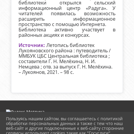
библиотеки открылся сельский
информационный центр «Радуга». У
читателей появилась возможность
расширить информационное
пространство с помощью Интернета.
Библиотека активно участвует в
районных акциях и конкурсах.
Источник:
Летопись библиотек
Лукояновского района : путеводитель /
ММБУК ЦБС Центральная библиотека ;
составители Г. Н. Мелёхина, Н. И.
Немцева ; отв. за выпуск Г. Н. Мелёхина.
– Лукоянов, 2021. – 98 с.
Пользуясь нашим сайтом, вы соглашаетесь с политикой
обработки персональных данных а также с тем что наш
веб-сайт и другие подключенные к веб-сайту сторонние
2026 г. lukcbs.ru
сервисы используют cookies такие как "Госуслуги",