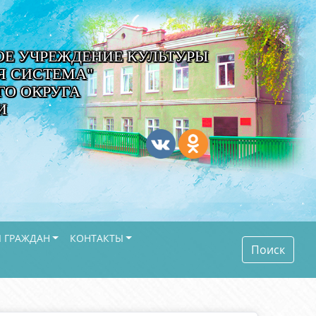
Е УЧРЕЖДЕНИЕ КУЛЬТУРЫ
Я СИСТЕМА"
О ОКРУГА
И
 ГРАЖДАН
КОНТАКТЫ
Поиск