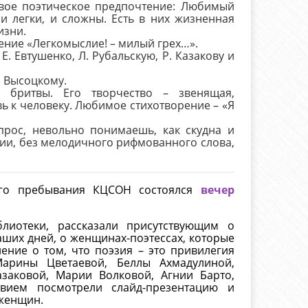
свое поэтическое предпочтение: Любимый
и легки, и сложны. Есть в них жизненная
изни.
ение «Легкомыслие! – милый грех…».
. Евтушенко, Л. Рубальскую, Р. Казакову и
. Высоцкому.
 бритвы. Его творчество – звенящая,
ь к человеку. Любимое стихотворение – «Я
прос, невольно понимаешь, как скудна и
зии, без мелодичного рифмованного слова,
ого пребывания КЦСОН состоялся
вечер
блиотеки, рассказали присутствующим о
аших дней, о женщинах-поэтессах, которые
ение о том, что поэзия – это привилегия
арины Цветаевой, Беллы Ахмадулиной,
аковой, Марии Волковой, Агнии Барто,
вием посмотрели слайд-презентацию и
 женщин.