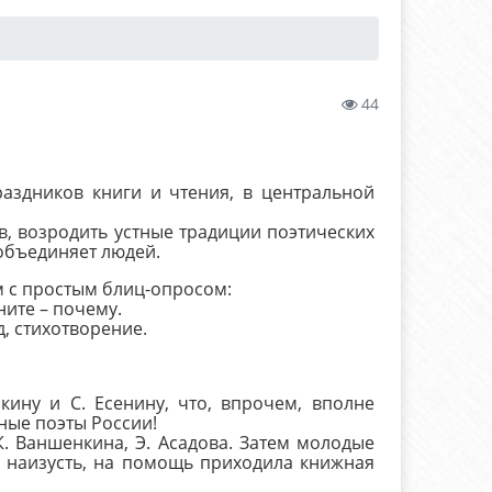
44
аздников книги и чтения, в центральной
в, возродить устные традиции поэтических
 объединяет людей.
м с простым блиц-опросом:
ните – почему.
д, стихотворение.
ину и С. Есенину, что, впрочем, вполне
ные поэты России!
К. Ваншенкина, Э. Асадова. Затем молодые
и наизусть, на помощь приходила книжная