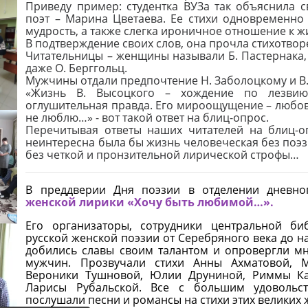
Приведу пример: студентка ВУЗа так объяснила 
поэт – Марина Цветаева. Ее стихи одновременно 
мудрость, а также слегка ироничное отношение к ж
В подтверждение своих слов, она прочла стихотвор
Читательницы – женщины называли Б. Пастернака, Е
даже О. Берггольц.
Мужчины отдали предпочтение Н. Заболоцкому и В
«Жизнь В. Высоцкого – хождение по лезвию
оглушительная правда. Его мироощущение – любов
не люблю…» - вот такой ответ на блиц-опрос.
Перечитывая ответы наших читателей на блиц-о
неинтересна была бы жизнь человеческая без поэ
без четкой и пронзительной лирической строфы…
В преддверии Дня поэзии в отделении дневн
женской лирики «Хочу быть любимой…».
Его организаторы, сотрудники центральной би
русской женской поэзии от Серебряного века до н
добились славы своим талантом и опровергли мн
мужчин. Прозвучали стихи Анны Ахматовой, М
Вероники Тушновой, Юлии Друниной, Риммы Каз
Ларисы Рубальской. Все с большим удовольст
послушали песни и романсы на стихи этих великих