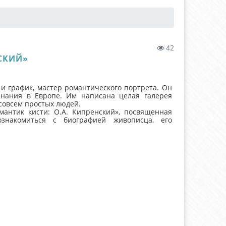
42
НСКИЙ»
 график, мастер романтического портрета. Он
знания в Европе. Им написана целая галерея
 совсем простых людей.
мантик кисти: О.А. Кипренский», посвященная
ознакомиться с биографией живописца, его