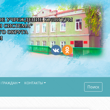
Е УЧРЕЖДЕНИЕ КУЛЬТУРЫ
Я СИСТЕМА"
О ОКРУГА
И
 ГРАЖДАН
КОНТАКТЫ
Поиск